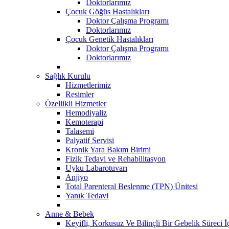
Doktorlarımız
Çocuk Göğüs Hastalıkları
Doktor Çalışma Programı
Doktorlarımız
Çocuk Genetik Hastalıkları
Doktor Çalışma Programı
Doktorlarımız
Sağlık Kurulu
Hizmetlerimiz
Resimler
Özellikli Hizmetler
Hemodiyaliz
Kemoterapi
Talasemi
Palyatif Servisi
Kronik Yara Bakım Birimi
Fizik Tedavi ve Rehabilitasyon
Uyku Labarotuvarı
Anjiyo
Total Parenteral Beslenme (TPN) Ünitesi
Yanık Tedavi
Anne & Bebek
Keyifli, Korkusuz Ve Bilinçli Bir Gebelik Süreci 