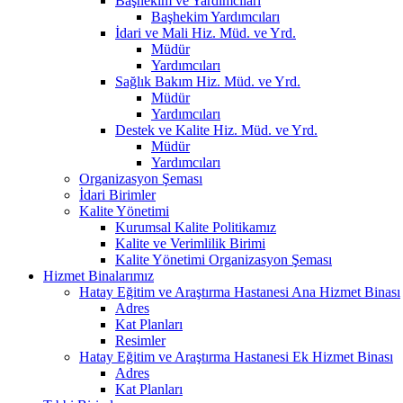
Başhekim ve Yardımcıları
Başhekim Yardımcıları
İdari ve Mali Hiz. Müd. ve Yrd.
Müdür
Yardımcıları
Sağlık Bakım Hiz. Müd. ve Yrd.
Müdür
Yardımcıları
Destek ve Kalite Hiz. Müd. ve Yrd.
Müdür
Yardımcıları
Organizasyon Şeması
İdari Birimler
Kalite Yönetimi
Kurumsal Kalite Politikamız
Kalite ve Verimlilik Birimi
Kalite Yönetimi Organizasyon Şeması
Hizmet Binalarımız
Hatay Eğitim ve Araştırma Hastanesi Ana Hizmet Binası
Adres
Kat Planları
Resimler
Hatay Eğitim ve Araştırma Hastanesi Ek Hizmet Binası
Adres
Kat Planları