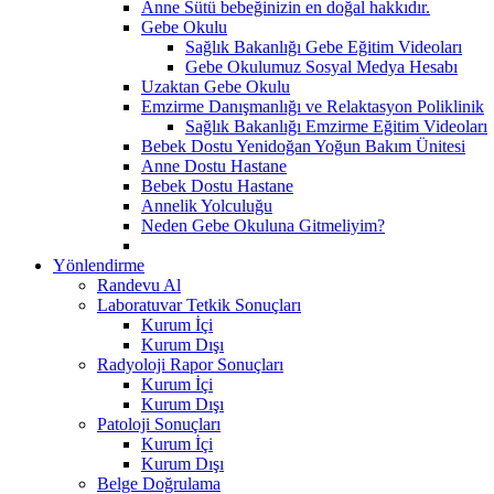
Anne Sütü bebeğinizin en doğal hakkıdır.
Gebe Okulu
Sağlık Bakanlığı Gebe Eğitim Videoları
Gebe Okulumuz Sosyal Medya Hesabı
Uzaktan Gebe Okulu
Emzirme Danışmanlığı ve Relaktasyon Poliklinik
Sağlık Bakanlığı Emzirme Eğitim Videoları
Bebek Dostu Yenidoğan Yoğun Bakım Ünitesi
Anne Dostu Hastane
Bebek Dostu Hastane
Annelik Yolculuğu
Neden Gebe Okuluna Gitmeliyim?
Yönlendirme
Randevu Al
Laboratuvar Tetkik Sonuçları
Kurum İçi
Kurum Dışı
Radyoloji Rapor Sonuçları
Kurum İçi
Kurum Dışı
Patoloji Sonuçları
Kurum İçi
Kurum Dışı
Belge Doğrulama