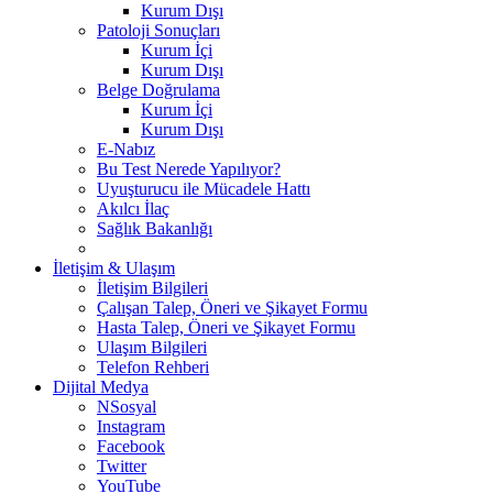
Kurum Dışı
Patoloji Sonuçları
Kurum İçi
Kurum Dışı
Belge Doğrulama
Kurum İçi
Kurum Dışı
E-Nabız
Bu Test Nerede Yapılıyor?
Uyuşturucu ile Mücadele Hattı
Akılcı İlaç
Sağlık Bakanlığı
İletişim & Ulaşım
İletişim Bilgileri
Çalışan Talep, Öneri ve Şikayet Formu
Hasta Talep, Öneri ve Şikayet Formu
Ulaşım Bilgileri
Telefon Rehberi
Dijital Medya
NSosyal
Instagram
Facebook
Twitter
YouTube