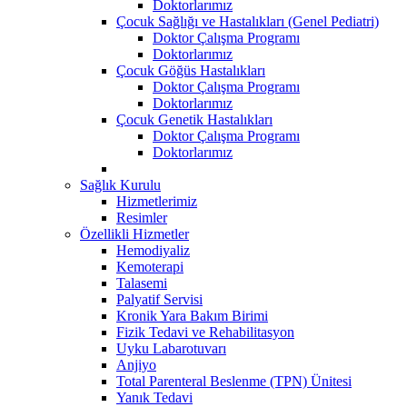
Doktorlarımız
Çocuk Sağlığı ve Hastalıkları (Genel Pediatri)
Doktor Çalışma Programı
Doktorlarımız
Çocuk Göğüs Hastalıkları
Doktor Çalışma Programı
Doktorlarımız
Çocuk Genetik Hastalıkları
Doktor Çalışma Programı
Doktorlarımız
Sağlık Kurulu
Hizmetlerimiz
Resimler
Özellikli Hizmetler
Hemodiyaliz
Kemoterapi
Talasemi
Palyatif Servisi
Kronik Yara Bakım Birimi
Fizik Tedavi ve Rehabilitasyon
Uyku Labarotuvarı
Anjiyo
Total Parenteral Beslenme (TPN) Ünitesi
Yanık Tedavi