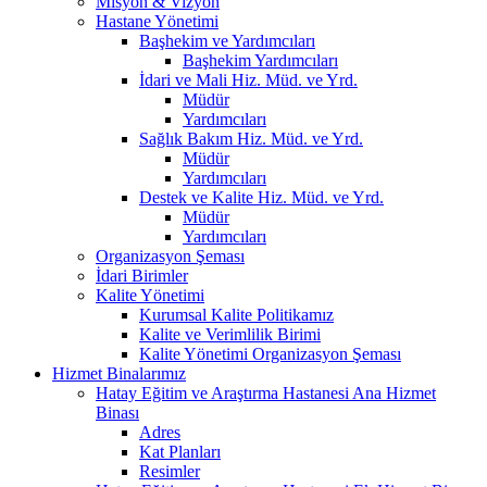
Misyon & Vizyon
Hastane Yönetimi
Başhekim ve Yardımcıları
Başhekim Yardımcıları
İdari ve Mali Hiz. Müd. ve Yrd.
Müdür
Yardımcıları
Sağlık Bakım Hiz. Müd. ve Yrd.
Müdür
Yardımcıları
Destek ve Kalite Hiz. Müd. ve Yrd.
Müdür
Yardımcıları
Organizasyon Şeması
İdari Birimler
Kalite Yönetimi
Kurumsal Kalite Politikamız
Kalite ve Verimlilik Birimi
Kalite Yönetimi Organizasyon Şeması
Hizmet Binalarımız
Hatay Eğitim ve Araştırma Hastanesi Ana Hizmet
Binası
Adres
Kat Planları
Resimler