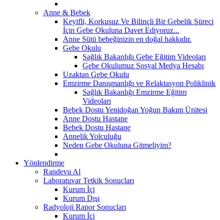
Anne & Bebek
Keyifli, Korkusuz Ve Bilinçli Bir Gebelik Süreci
İçin Gebe Okuluna Davet Ediyoruz...
Anne Sütü bebeğinizin en doğal hakkıdır.
Gebe Okulu
Sağlık Bakanlığı Gebe Eğitim Videoları
Gebe Okulumuz Sosyal Medya Hesabı
Uzaktan Gebe Okulu
Emzirme Danışmanlığı ve Relaktasyon Poliklinik
Sağlık Bakanlığı Emzirme Eğitim
Videoları
Bebek Dostu Yenidoğan Yoğun Bakım Ünitesi
Anne Dostu Hastane
Bebek Dostu Hastane
Annelik Yolculuğu
Neden Gebe Okuluna Gitmeliyim?
Yönlendirme
Randevu Al
Laboratuvar Tetkik Sonuçları
Kurum İçi
Kurum Dışı
Radyoloji Rapor Sonuçları
Kurum İçi