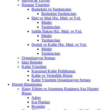
Misyon & Vizyon
Hastane Yönetimi
Başhekim ve Yardımcıları
Başhekim Yardımcıları
İdari ve Mali Hiz. Müd. ve Yrd.
Müdür
Yardımcıları
Sağlık Bakım Hiz. Müd. ve Yrd.
Müdür
Yardımcıları
Destek ve Kalite Hiz. Müd. ve Yrd.
Müdür
Yardımcıları
Organizasyon Şeması
İdari Birimler
Kalite Yönetimi
Kurumsal Kalite Politikamız
Kalite ve Verimlilik Birimi
Kalite Yönetimi Organizasyon Şeması
Hizmet Binalarımız
Hatay Eğitim ve Araştırma Hastanesi Ana Hizmet
Binası
Adres
Kat Planları
Resimler