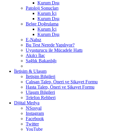
Kurum Dışı
Patoloji Sonuçları
Kurum İçi
Kurum Dışı
Belge Doğrulama
Kurum İçi
Kurum Dışı
E-Nabız
Bu Test Nerede Yapılıyor?
Uyuşturucu ile Mücadele Hattı
Akılcı İlaç
Sağlık Bakanlığı
İletişim & Ulaşım
İletişim Bilgileri
Çalışan Talep, Öneri ve Şikayet Formu
Hasta Talep, Öneri ve Şikayet Formu
Ulaşım Bilgileri
Telefon Rehberi
Dijital Medya
NSosyal
Instagram
Facebook
Twitter
YouTube