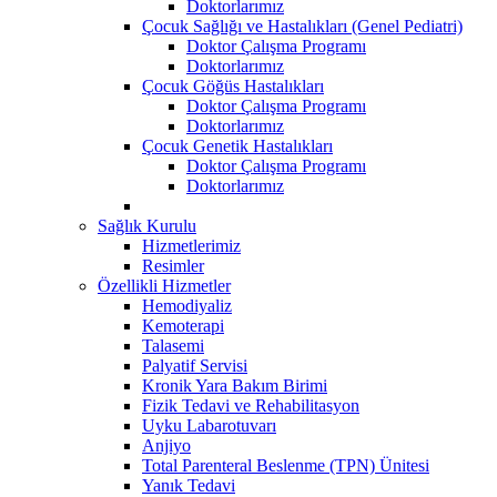
Doktorlarımız
Çocuk Sağlığı ve Hastalıkları (Genel Pediatri)
Doktor Çalışma Programı
Doktorlarımız
Çocuk Göğüs Hastalıkları
Doktor Çalışma Programı
Doktorlarımız
Çocuk Genetik Hastalıkları
Doktor Çalışma Programı
Doktorlarımız
Sağlık Kurulu
Hizmetlerimiz
Resimler
Özellikli Hizmetler
Hemodiyaliz
Kemoterapi
Talasemi
Palyatif Servisi
Kronik Yara Bakım Birimi
Fizik Tedavi ve Rehabilitasyon
Uyku Labarotuvarı
Anjiyo
Total Parenteral Beslenme (TPN) Ünitesi
Yanık Tedavi