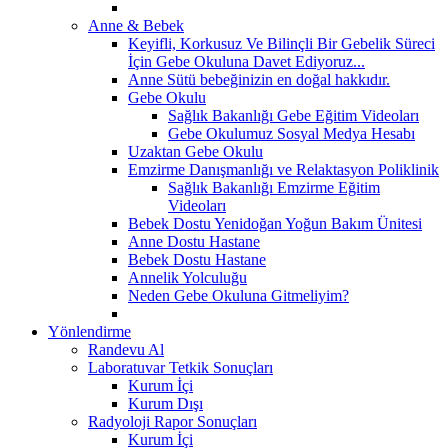
Anne & Bebek
Keyifli, Korkusuz Ve Bilinçli Bir Gebelik Süreci
İçin Gebe Okuluna Davet Ediyoruz...
Anne Sütü bebeğinizin en doğal hakkıdır.
Gebe Okulu
Sağlık Bakanlığı Gebe Eğitim Videoları
Gebe Okulumuz Sosyal Medya Hesabı
Uzaktan Gebe Okulu
Emzirme Danışmanlığı ve Relaktasyon Poliklinik
Sağlık Bakanlığı Emzirme Eğitim
Videoları
Bebek Dostu Yenidoğan Yoğun Bakım Ünitesi
Anne Dostu Hastane
Bebek Dostu Hastane
Annelik Yolculuğu
Neden Gebe Okuluna Gitmeliyim?
Yönlendirme
Randevu Al
Laboratuvar Tetkik Sonuçları
Kurum İçi
Kurum Dışı
Radyoloji Rapor Sonuçları
Kurum İçi