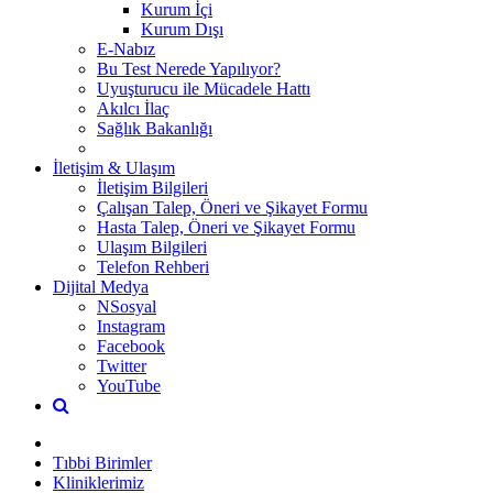
Kurum İçi
Kurum Dışı
E-Nabız
Bu Test Nerede Yapılıyor?
Uyuşturucu ile Mücadele Hattı
Akılcı İlaç
Sağlık Bakanlığı
İletişim & Ulaşım
İletişim Bilgileri
Çalışan Talep, Öneri ve Şikayet Formu
Hasta Talep, Öneri ve Şikayet Formu
Ulaşım Bilgileri
Telefon Rehberi
Dijital Medya
NSosyal
Instagram
Facebook
Twitter
YouTube
Tıbbi Birimler
Kliniklerimiz