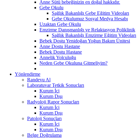
Anne Sütü bebeğinizin en doğal hakkıdır.
Gebe Okulu
Sağlık Bakanlığı Gebe Eğitim Videoları
Gebe Okulumuz Sosyal Medya Hesabı
Uzaktan Gebe Okulu
Emzirme Danışmanlığı ve Relaktasyon Poliklinik
Sağlık Bakanlığı Emzirme Eğitim Videoları
Bebek Dostu Yenidoğan Yoğun Bakım Ünitesi
Anne Dostu Hastane
Bebek Dostu Hastane
Annelik Yolculuğu
Neden Gebe Okuluna Gitmeliyim?
Yönlendirme
Randevu Al
Laboratuvar Tetkik Sonuçları
Kurum İçi
Kurum Dışı
Radyoloji Rapor Sonuçları
Kurum İçi
Kurum Dışı
Patoloji Sonuçları
Kurum İçi
Kurum Dışı
Belge Doğrulama