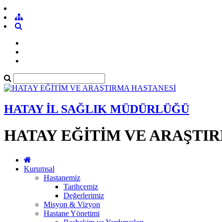
HATAY İL SAĞLIK MÜDÜRLÜĞÜ
HATAY EĞİTİM VE ARAŞTI
Kurumsal
Hastanemiz
Tarihçemiz
Değerlerimiz
Misyon & Vizyon
Hastane Yönetimi