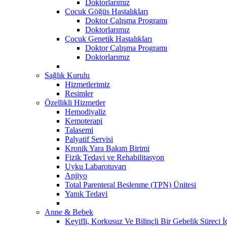
Doktorlarımız
Çocuk Göğüs Hastalıkları
Doktor Çalışma Programı
Doktorlarımız
Çocuk Genetik Hastalıkları
Doktor Çalışma Programı
Doktorlarımız
Sağlık Kurulu
Hizmetlerimiz
Resimler
Özellikli Hizmetler
Hemodiyaliz
Kemoterapi
Talasemi
Palyatif Servisi
Kronik Yara Bakım Birimi
Fizik Tedavi ve Rehabilitasyon
Uyku Labarotuvarı
Anjiyo
Total Parenteral Beslenme (TPN) Ünitesi
Yanık Tedavi
Anne & Bebek
Keyifli, Korkusuz Ve Bilinçli Bir Gebelik Süreci 