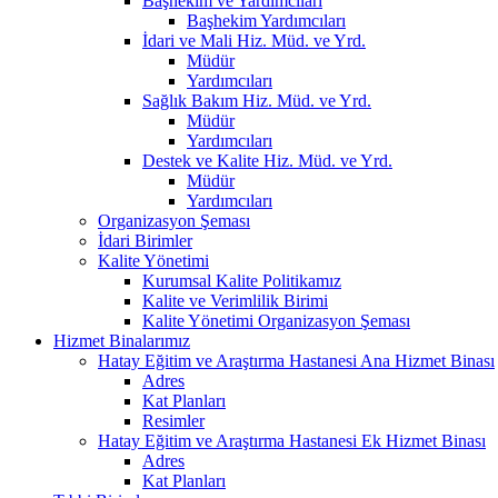
Başhekim ve Yardımcıları
Başhekim Yardımcıları
İdari ve Mali Hiz. Müd. ve Yrd.
Müdür
Yardımcıları
Sağlık Bakım Hiz. Müd. ve Yrd.
Müdür
Yardımcıları
Destek ve Kalite Hiz. Müd. ve Yrd.
Müdür
Yardımcıları
Organizasyon Şeması
İdari Birimler
Kalite Yönetimi
Kurumsal Kalite Politikamız
Kalite ve Verimlilik Birimi
Kalite Yönetimi Organizasyon Şeması
Hizmet Binalarımız
Hatay Eğitim ve Araştırma Hastanesi Ana Hizmet Binası
Adres
Kat Planları
Resimler
Hatay Eğitim ve Araştırma Hastanesi Ek Hizmet Binası
Adres
Kat Planları