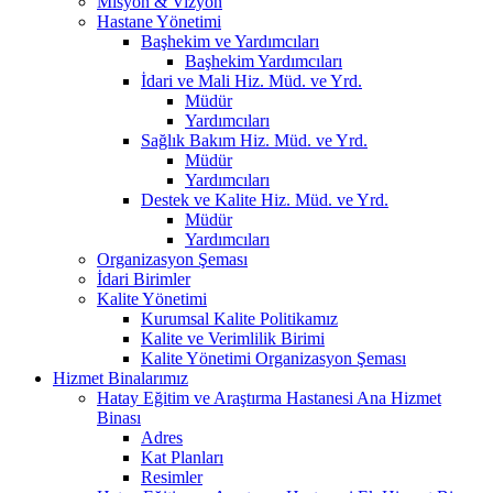
Misyon & Vizyon
Hastane Yönetimi
Başhekim ve Yardımcıları
Başhekim Yardımcıları
İdari ve Mali Hiz. Müd. ve Yrd.
Müdür
Yardımcıları
Sağlık Bakım Hiz. Müd. ve Yrd.
Müdür
Yardımcıları
Destek ve Kalite Hiz. Müd. ve Yrd.
Müdür
Yardımcıları
Organizasyon Şeması
İdari Birimler
Kalite Yönetimi
Kurumsal Kalite Politikamız
Kalite ve Verimlilik Birimi
Kalite Yönetimi Organizasyon Şeması
Hizmet Binalarımız
Hatay Eğitim ve Araştırma Hastanesi Ana Hizmet
Binası
Adres
Kat Planları
Resimler