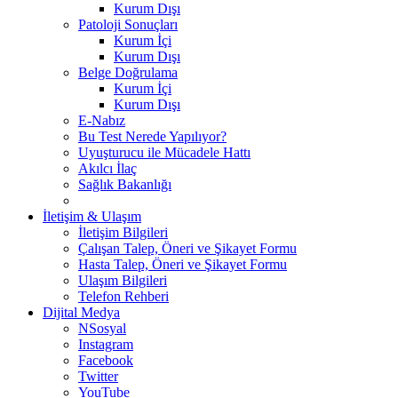
Kurum Dışı
Patoloji Sonuçları
Kurum İçi
Kurum Dışı
Belge Doğrulama
Kurum İçi
Kurum Dışı
E-Nabız
Bu Test Nerede Yapılıyor?
Uyuşturucu ile Mücadele Hattı
Akılcı İlaç
Sağlık Bakanlığı
İletişim & Ulaşım
İletişim Bilgileri
Çalışan Talep, Öneri ve Şikayet Formu
Hasta Talep, Öneri ve Şikayet Formu
Ulaşım Bilgileri
Telefon Rehberi
Dijital Medya
NSosyal
Instagram
Facebook
Twitter
YouTube