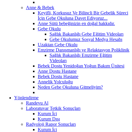
Anne & Bebek
Keyifli, Korkusuz Ve Bilinçli Bir Gebelik Süreci
İçin Gebe Okuluna Davet Ediyoruz...
Anne Sütü bebeğinizin en doğal hakkıdır.
Gebe Okulu
Sağlık Bakanlığı Gebe Eğitim Videoları
Gebe Okulumuz Sosyal Medya Hesabı
Uzaktan Gebe Okulu
Emzirme Danışmanlığı ve Relaktasyon Poliklinik
Sağlık Bakanlığı Emzirme Eğitim
Videoları
Bebek Dostu Yenidoğan Yoğun Bakım Ünitesi
Anne Dostu Hastane
Bebek Dostu Hastane
Annelik Yolculuğu
Neden Gebe Okuluna Gitmeliyim?
Yönlendirme
Randevu Al
Laboratuvar Tetkik Sonuçları
Kurum İçi
Kurum Dışı
Radyoloji Rapor Sonuçları
Kurum İçi