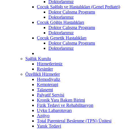
Doktorlarımız
Çocuk Sağlığı ve Hastalıkları (Genel Pediatri)
Doktor Çalışma Programı
Doktorlarımız
Çocuk Göğüs Hastalıkları
Doktor Çalışma Programı
Doktorlarımız
Çocuk Genetik Hastalıkları
Doktor Çalışma Programı
Doktorlarımız
Sağlık Kurulu
Hizmetlerimiz
Resimler
Özellikli Hizmetler
Hemodiyaliz
Kemoterapi
Talasemi
Palyatif Servisi
Kronik Yara Bakım Birimi
Fizik Tedavi ve Rehabilitasyon
Uyku Labarotuvarı
Anjiyo
Total Parenteral Beslenme (TPN) Ünitesi
Yanık Tedavi